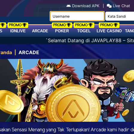
Download APK
Live Chat
O
PROMO
PROMO
PROMO
PROMO
S
IDNLIVE
ARCADE
POKER
TOGEL
LIVE CASINO
TAN
tang di JAVAPLAY88 – Situs Game Online Terpercaya & 
randa
ARCADE
akan Sensasi Menang yang Tak Terlupakan! Arcade kami hadir de