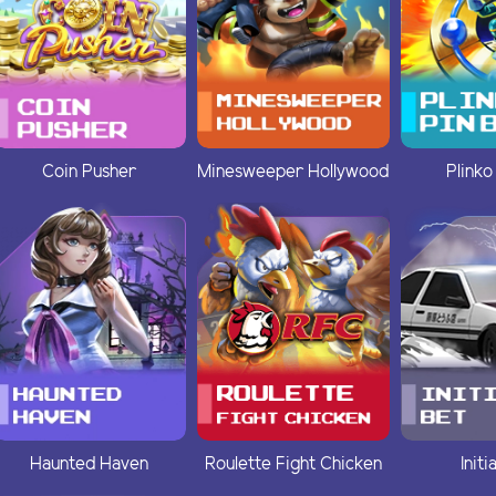
Coin Pusher
Minesweeper Hollywood
Plinko
Haunted Haven
Roulette Fight Chicken
Initi