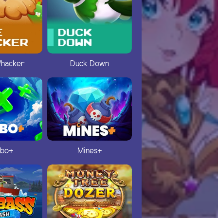
Whacker
Duck Down
mbo+
Mines+