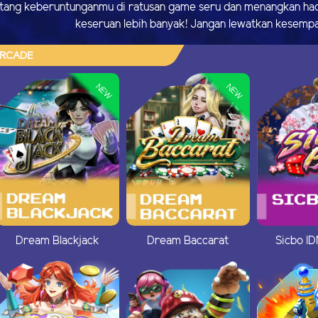
tang keberuntunganmu di ratusan game seru dan menangkan hadia
keseruan lebih banyak! Jangan lewatkan kesempat
RCADE
NEW
NEW
Dream Blackjack
Dream Baccarat
Sicbo I