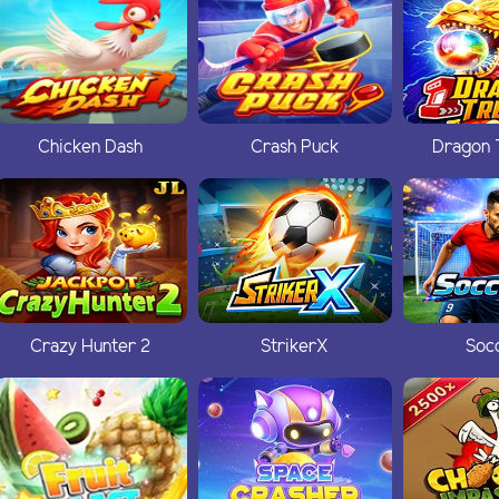
Chicken Dash
Crash Puck
Dragon 
Crazy Hunter 2
StrikerX
Soc