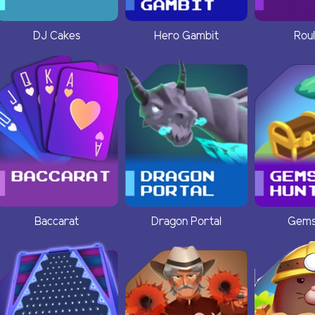
DJ Cakes
Hero Gambit
Rou
Baccarat
Dragon Portal
Gems