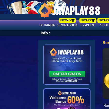
PROMO
PROMO
PROM
BERANDA
SPORTBOOK
E-SPORT
SLOT
Info :
`Selamat Da
Be
Ras