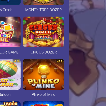
ss Crash
MONEY TREE DOZER
OLOR GAME
CIRCUS DOZER
Balloon
Plinko of Mine