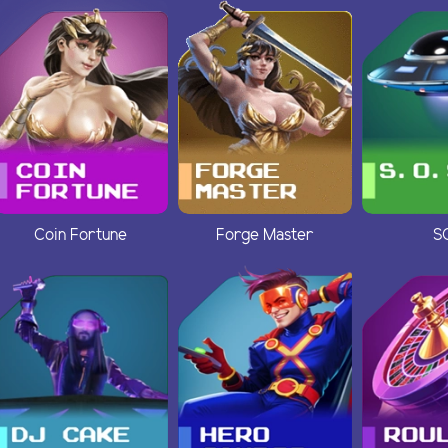
Coin Fortune
Forge Master
S