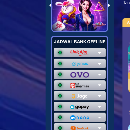
Tan
A
JADWAL BANK OFFLINE